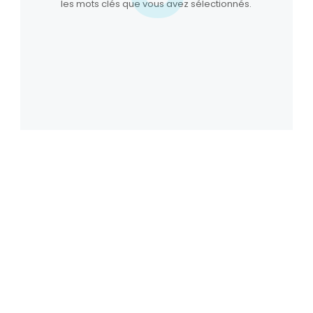
les mots clés que vous avez sélectionnés.
Vous souhaitez voir
quelques résultats en
création de sites ou en
référencement ?
Parce que prix le plus juste, ne veut pas dire
résultats au rabais, nous vous présentons
quelques résultats obtenus pour nos clients,
tant en référencement qu’en création de sites