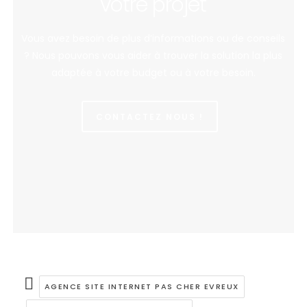
votre projet
Vous avez besoin de plus d’informations ou de conseils
? Nous pouvons vous aider à trouver la solution la plus
adaptée à votre budget ou à votre besoin.
CONTACTEZ NOUS !
AGENCE SITE INTERNET PAS CHER EVREUX