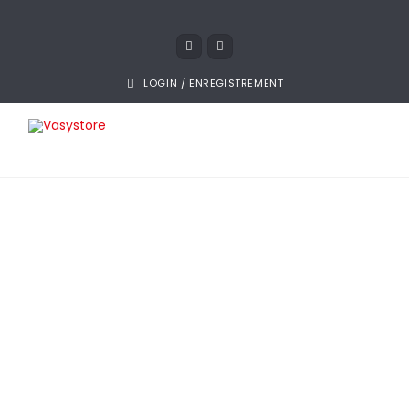
LOGIN / ENREGISTREMENT
23 octobre 2018
Site internet pas cher
à
Evreux
Des sites internet professionnels