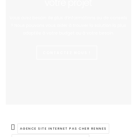
votre projet
Vous avez besoin de plus d’informations ou de conseils
? Nous pouvons vous aider à trouver la solution la plus
adaptée à votre budget ou à votre besoin.
CONTACTEZ NOUS !
AGENCE SITE INTERNET PAS CHER RENNES