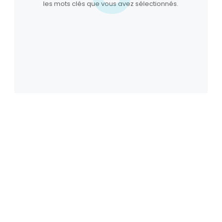
les mots clés que vous avez sélectionnés.
Vous souhaitez voir
quelques résultats en
création de sites ou en
référencement ?
Parce que prix le plus juste, ne veut pas dire
résultats au rabais, nous vous présentons
quelques résultats obtenus pour nos clients,
tant en référencement qu’en création de sites