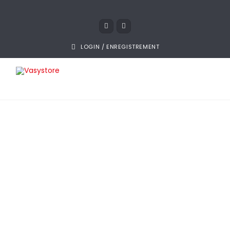
LOGIN / ENREGISTREMENT
24 octobre 2018
Site internet pas cher
à Rennes
Des sites internet professionnels