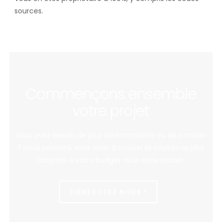
sources.
Commençons ensemble
votre projet
Vous avez besoin de plus d’informations ou de conseils
? Nous pouvons vous aider à trouver la solution la plus
adaptée à votre budget ou à votre besoin.
CONTACTEZ NOUS !