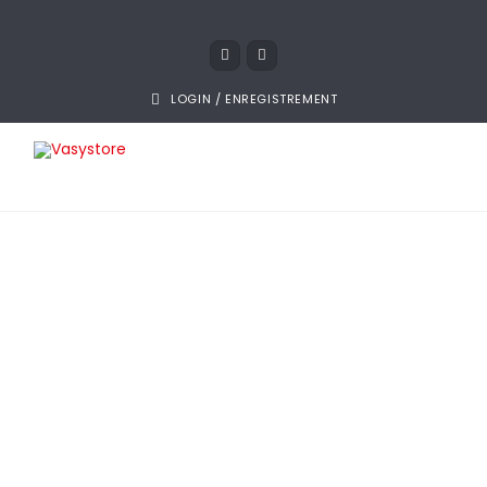
LOGIN / ENREGISTREMENT
16 octobre 2018
Site internet pas cher
à Auxerre
Des sites internet professionnels