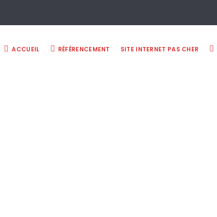
ACCUEIL
RÉFÉRENCEMENT
SITE INTERNET PAS CHER
24 octobre 2018
ternet pas cher
 professionnels référencés en page 1 de Google, 