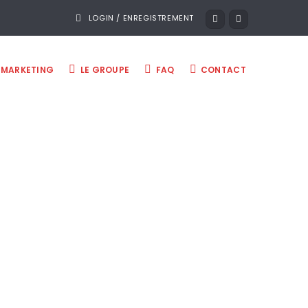
LOGIN / ENREGISTREMENT
MARKETING
LE GROUPE
FAQ
CONTACT
 à Arras
pour le même prix !