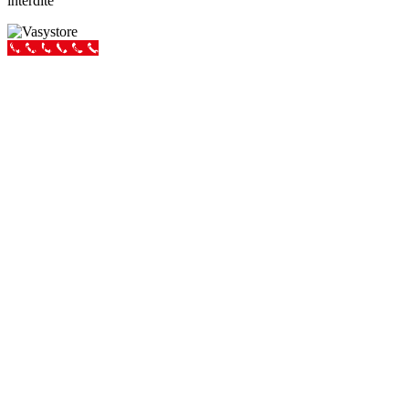
interdite
Appeler Vas-y !