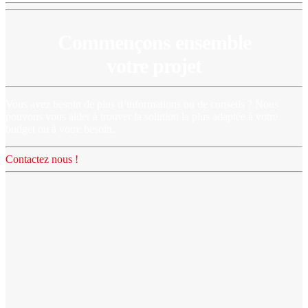
Commençons ensemble
votre projet
Vous avez besoin de plus d’informations ou de conseils ? Nous
pouvons vous aider à trouver la solution la plus adaptée à votre
budget ou à votre besoin.
Contactez nous !