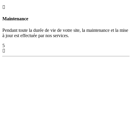
Maintenance
Pendant toute la durée de vie de votre site, la maintenance et la mise
à jour est effectuée par nos services.
5
Référencement Naturel Professionnel SEO
Un référencement naturel et
sans limites en page 1 des moteurs
Sans abonnement, ni paiements mensuels