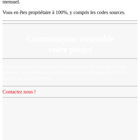
mensuel.
Vous en êtes propriétaire à 100%, y compris les codes sources.
Commençons ensemble
votre projet
Vous avez besoin de plus d’informations ou de conseils ? Nous
pouvons vous aider à trouver la solution la plus adaptée à votre
budget ou à votre besoin.
Contactez nous !