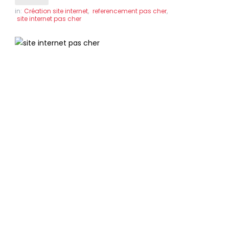
in:
Création site internet
,
referencement pas cher
,
site internet pas cher
site internet pas
cher à
Lyon
Des sites internet professionnels
référencés en page 1 de Google, pour le
même prix !