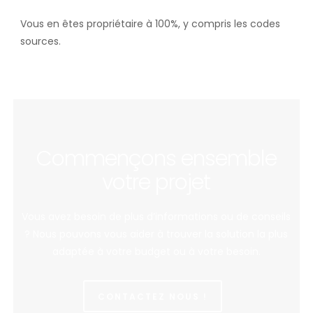
Vous en êtes propriétaire à 100%, y compris les codes
sources.
Commençons ensemble
votre projet
Vous avez besoin de plus d’informations ou de conseils
? Nous pouvons vous aider à trouver la solution la plus
adaptée à votre budget ou à votre besoin.
CONTACTEZ NOUS !