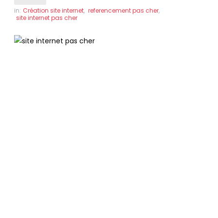
in:
Création site internet
,
referencement pas cher
,
site internet pas cher
Création ou refonte de site
internet pas cher
à
Chamonix
Des sites internet professionnels
référencés en page 1 de Google, pour le
même prix !