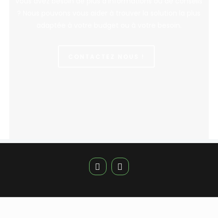
Vous avez besoin de plus d’informations ou de conseils
? Nous pouvons vous aider à trouver la solution la plus
adaptée à votre budget ou à votre besoin.
CONTACTEZ NOUS !