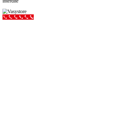
interdite
Appeler Vas-y !