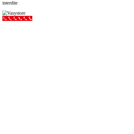
interdite
Appeler Vas-y !