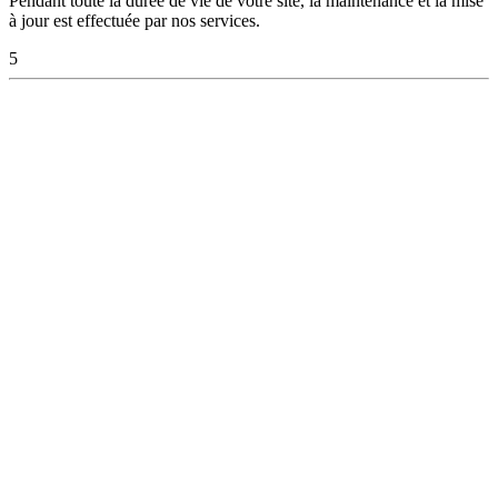
Pendant toute la durée de vie de votre site, la maintenance et la mise
à jour est effectuée par nos services.
5