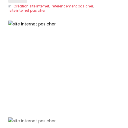
in:
Création site internet
,
referencement pas cher
,
site internet pas cher
Création ou refonte de site internet
à Clermont Ferrand
Des sites internet professionnels
référencés en page 1 de Google, pour le
même prix !