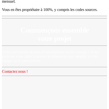
mensuel.
Vous en êtes propriétaire à 100%, y compris les codes sources.
Commençons ensemble
votre projet
Vous avez besoin de plus d’informations ou de conseils ? Nous
pouvons vous aider à trouver la solution la plus adaptée à votre
budget ou à votre besoin.
Contactez nous !