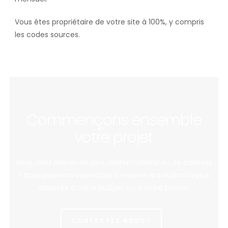
Vous êtes propriétaire de votre site à 100%, y compris
les codes sources.
Commençons ensemble
votre projet
Vous avez besoin de plus d’informations ou de conseils
? Nous pouvons vous aider à trouver la solution la plus
adaptée à votre budget ou à votre besoin.
CONTACTEZ NOUS !