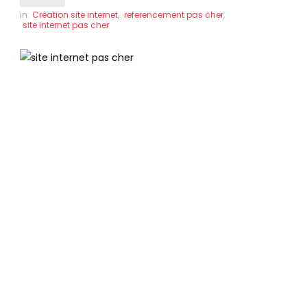
in:
Création site internet
,
referencement pas cher
,
site internet pas cher
Site internet pas cher
à Mende
Des sites internet professionnels
référencés en page 1 de Google, pour le
même prix !
Nous vous livrons un site internet prêt à