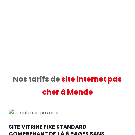
fonctionner.
Nous nous occupons de la rédaction des
contenus, de la mise en page, du nom de
domaine et de l’hébergement ou de
l’intégration sur votre serveur.
Nos tarifs de
site internet pas
cher à Mende
SITE VITRINE FIXE STANDARD
COMPRENANT DE 1 À 6 PAGES SANS