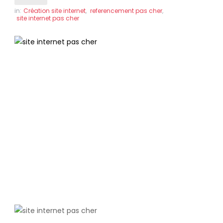
in:
Création site internet
,
referencement pas cher
,
site internet pas cher
CRÉATION
OU REFONTE
DE SITES
INTERNET A CASTELJALOUX
Des sites internet professionnels
référencés en page 1 de Google, pour le
même prix !