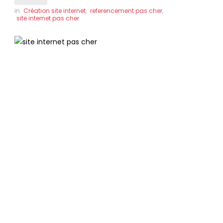
in:
Création site internet
,
referencement pas cher
,
site internet pas cher
Création de site internet
pas cher à Sartène
Des sites internet professionnels
référencés en page 1 de Google, pour le
même prix !
Nous vous livrons un site internet prêt à