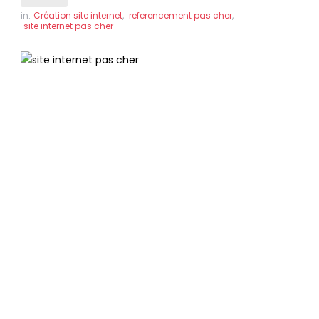
in:
Création site internet
,
referencement pas cher
,
site internet pas cher
Site internet pas cher
à Compiègne
Des sites internet professionnels
référencés en page 1 de Google, pour le
même prix !
Nous vous livrons un site internet prêt à