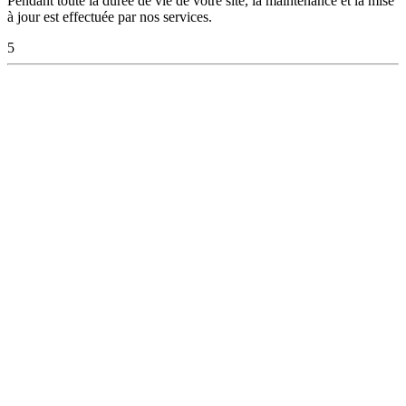
Pendant toute la durée de vie de votre site, la maintenance et la mise
à jour est effectuée par nos services.
5