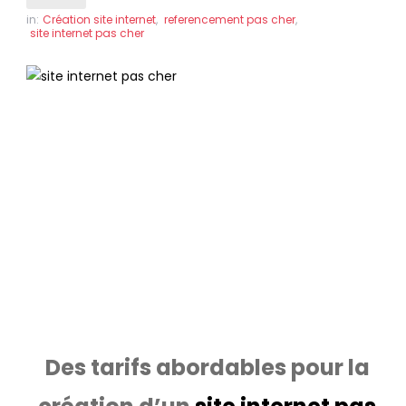
in:
Création site internet
,
referencement pas cher
,
site internet pas cher
Création ou refonte de site internet
pas cher à Saint-Jean-de-Luz
Des sites internet professionnels
référencés en page 1 de Google, pour le
même prix !
Des tarifs abordables pour la