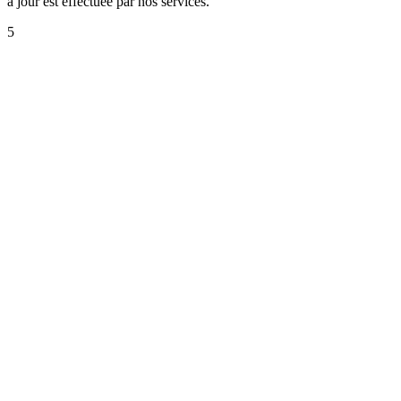
à jour est effectuée par nos services.
5