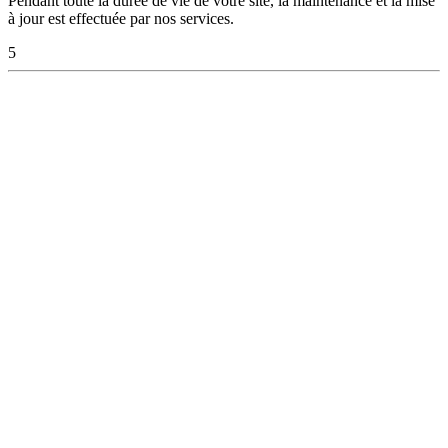
Pendant toute la durée de vie de votre site, la maintenance et la mise
à jour est effectuée par nos services.
5