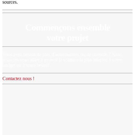
sources.
Commençons ensemble
votre projet
Vous avez besoin de plus d’informations ou de conseils ? Nous
pouvons vous aider à trouver la solution la plus adaptée à votre
budget ou à votre besoin.
Contactez nous !