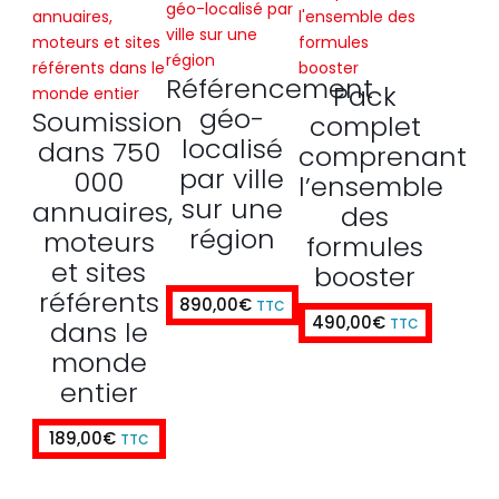
Référencement
Pack
géo-
Soumission
complet
localisé
dans 750
comprenant
par ville
000
l’ensemble
sur une
annuaires,
des
région
moteurs
formules
et sites
booster
référents
890,00
€
TTC
490,00
€
dans le
TTC
monde
entier
189,00
€
TTC