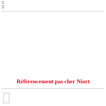
5
Référencement Naturel Professionnel SEO
Un référencement naturel et
sans limites en page 1 des moteurs
Sans abonnement, ni paiements mensuels
Référencement pas cher Niort